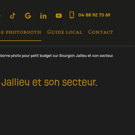
phone_iphone
04 88 92 73 69
de photobooth
Guide local
Contact
borne photo pour petit budget sur Bourgoin Jallieu et son secteur.
Jallieu et son secteur.