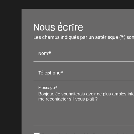
Nous écrire
Les champs indiqués par un astérisque (*) son
Nom*
Téléphone*
Message*