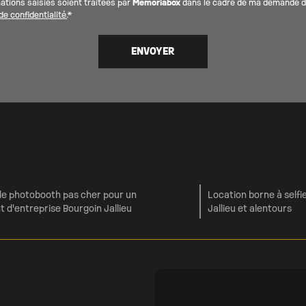
ations saisies soient traitées par
Memoriabox
dans le cadre de ma demande de
e confidentialité.
*
de photobooth pas cher pour un
Location borne à selfi
 d'entreprise Bourgoin Jallieu
Jallieu et alentours